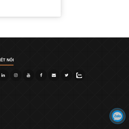
ẾT NỐI