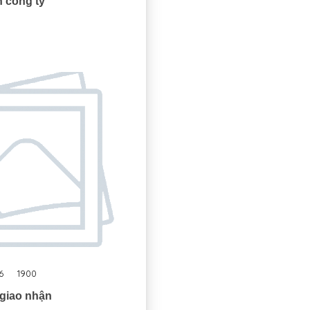
 công ty
6
1900
giao nhận