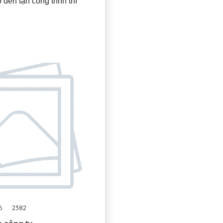
đến tận công trình thì
6
2382