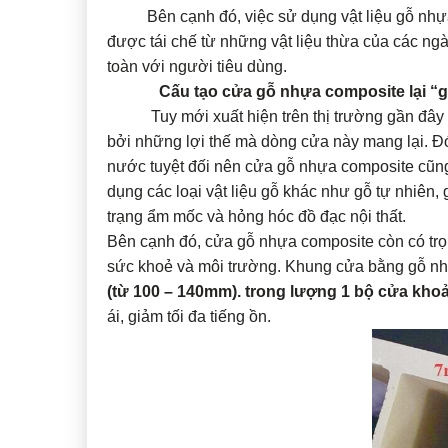
Bên cạnh đó, việc sử dụng vật liệu gỗ nhựa c
được tái chế từ những vật liệu thừa của các ngà
toàn với người tiêu dùng.
Cấu tạo cửa gỗ nhựa composite lại “g
Tuy mới xuất hiện trên thị trường gần đây nh
bởi những lợi thế mà dòng cửa này mang lại. Đó
nước tuyệt đối nên cửa gỗ nhựa composite cũn
dụng các loại vật liệu gỗ khác như gỗ tự nhiên
trạng ẩm mốc và hỏng hóc đồ đạc nội thất.
Bên cạnh đó, cửa gỗ nhựa composite còn có tr
sức khoẻ và môi trường. Khung cửa bằng gỗ nh
(từ 100 – 140mm). trong lượng 1 bộ cửa kho
ái, giảm tối đa tiếng ồn.