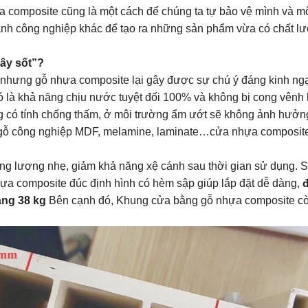
omposite cũng là một cách để chúng ta tự bảo vệ mình và mô
nh công nghiệp khác để tạo ra những sản phẩm vừa có chất lượn
ây sốt”?
ưng gỗ nhựa composite lại gây được sự chú ý đáng kinh ngạ
 là khả năng chịu nước tuyệt đối 100% và không bị cong vênh 
g có tính chống thấm, ở môi trường ẩm ướt sẽ không ảnh hưởn
, gỗ công nghiệp MDF, melamine, laminate…cửa nhựa composite 
ọng lượng nhẹ, giảm khả năng xệ cánh sau thời gian sử dụng.
ựa composite đúc định hình có hèm sập giúp lắp đặt dễ dàng,
đ
ảng 38 kg
Bên cạnh đó, Khung cửa bằng gỗ nhựa composite còn