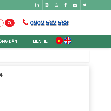
0902 522 588
ỚNG DẪN
LIÊN HỆ
4