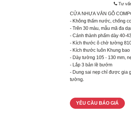
Tư vấ
CỬA NHỰA VÂN GỖ COMPO
- Không thấm nước, chống c
- Trên 30 màu, mẫu mã đa dạng 
- Cánh thành phẩm dày 40-
- Kích thước ô chờ tường 8
- Kích thước luôn Khung bao 
- Dày tường 105 - 130 mm, nẹ
- Lắp 3 bản lề bướm
- Dung sai nẹp chỉ được gia 
tường.
YÊU CẦU BÁO GIÁ