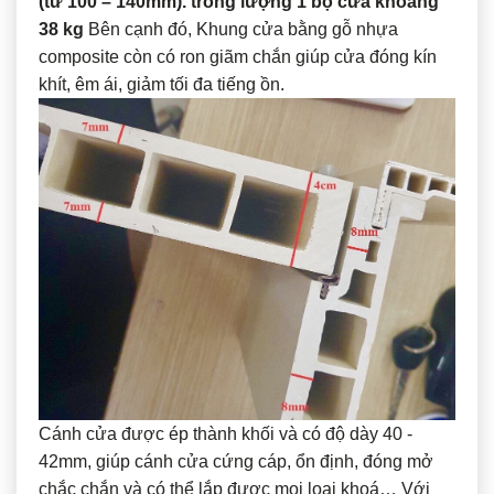
(từ 100 – 140mm). trong lượng 1 bộ cửa khoảng
38 kg
Bên cạnh đó, Khung cửa bằng gỗ nhựa
composite còn có ron giãm chắn giúp cửa đóng kín
khít, êm ái, giảm tối đa tiếng ồn.
Cánh cửa được ép thành khối và có độ dày 40 -
42mm, giúp cánh cửa cứng cáp, ổn định, đóng mở
chắc chắn và có thể lắp được mọi loại khoá… Với