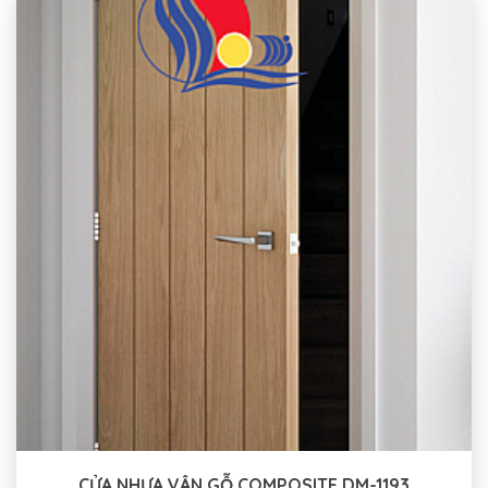
CỬA NHỰA VÂN GỖ COMPOSITE DM-1193