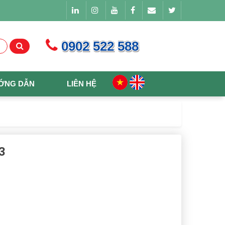
0902 522 588
ỚNG DẪN
LIÊN HỆ
3