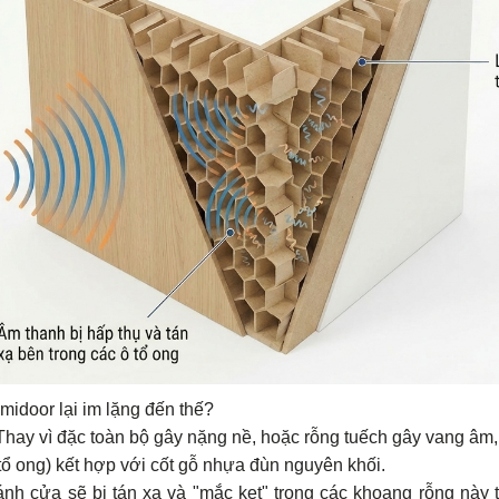
idoor lại im lặng đến thế?
Thay vì đặc toàn bộ gây nặng nề, hoặc rỗng tuếch gây vang âm,
 ong) kết hợp với cốt gỗ nhựa đùn nguyên khối.
nh cửa sẽ bị tán xạ và "mắc kẹt" trong các khoang rỗng này th