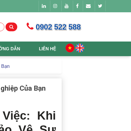
0902 522 588
ỚNG DẪN
LIÊN HỆ
a Bạn
ghiệp Của Bạn
iệc: Khi
ảo Vệ Sự