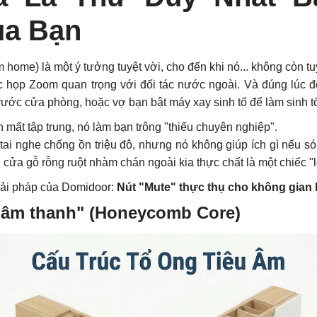
ủa Bạn
m home) là một ý tưởng tuyệt vời, cho đến khi nó... không còn tu
 họp Zoom quan trọng với đối tác nước ngoài. Và đúng lúc đó
rước cửa phòng, hoặc vợ bạn bật máy xay sinh tố để làm sinh t
 mất tập trung, nó làm bạn trông "thiếu chuyên nghiệp".
tai nghe chống ồn triệu đô, nhưng nó không giúp ích gì nếu s
ửa gỗ rỗng ruột nhàm chán ngoài kia thực chất là một chiếc "l
ải pháp của Domidoor:
Nút "Mute" thực thụ cho không gian 
y âm thanh" (Honeycomb Core)