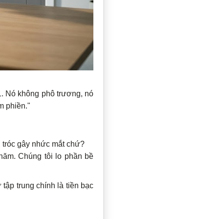
1. Nó không phô trương, nó
m phiền."
g tróc gây nhức mắt chứ?
năm. Chúng tôi lo phần bề
ự tập trung chính là tiền bạc