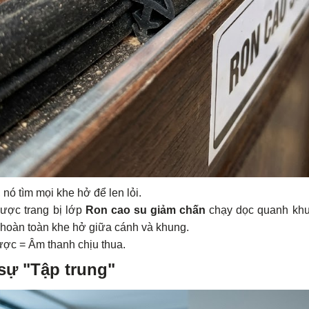
ó tìm mọi khe hở để len lỏi.
ược trang bị lớp
Ron cao su giảm chấn
chạy dọc quanh khu
ín hoàn toàn khe hở giữa cánh và khung.
ược = Âm thanh chịu thua.
sự "Tập trung"