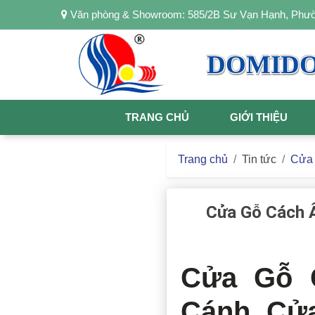
Văn phòng & Showroom: 585/2B Sư Vạn Hạnh, Ph
DOMID
TRANG CHỦ
GIỚI THIỆU
Trang chủ
Tin tức
Cửa 
Cửa Gỗ Cách 
Cửa Gỗ 
Cánh Cử