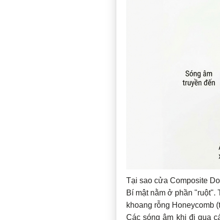
Tại sao cửa Composite Dom
Bí mật nằm ở phần "ruột". 
khoang rỗng Honeycomb (tổ
Các sóng âm khi đi qua cá