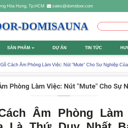
ường Hòa Hưng, Tp.HCM
sales@domidoor.com
OOR-DOMISAUNA
SẢN PHẨM
DỰ ÁN
TIN TỨC
HƯ
Gỗ Cách Âm Phòng Làm Việc: Nút "Mute" Cho Sự Nghiệp Củ
Âm Phòng Làm Việc: Nút "Mute" Cho Sự N
Cách Âm Phòng Làm V
a Là Thứ Duy Nhất B