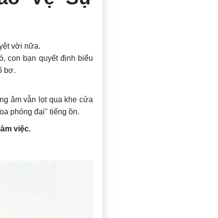
yệt vời nữa.
, con bạn quyết định biểu
ố bơ.
óng âm vẫn lọt qua khe cửa
oa phóng đại" tiếng ồn.
làm việc.