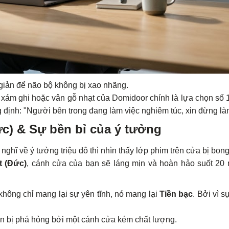
 giản để não bộ không bị xao nhãng.
xám ghi hoặc vân gỗ nhạt của Domidoor chính là lựa chọn số 
 định: "Người bên trong đang làm việc nghiêm túc, xin đừng là
ức) & Sự bền bỉ của ý tưởng
hĩ về ý tưởng triệu đô thì nhìn thấy lớp phim trên cửa bị bon
t (Đức)
, cánh cửa của bạn sẽ láng mịn và hoàn hảo suốt 20 
không chỉ mang lại sự yên tĩnh, nó mang lại
Tiền bạc
. Bởi vì s
n bị phá hỏng bởi một cánh cửa kém chất lượng.