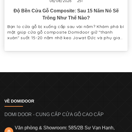
06/08/2026
251
Độ Bền Cửa Gỗ Composite: Sau 15 Năm Nó Sẽ
Trông Như Thế Nào?
Bạn lo cửa gỗ bị xuống cấp sau vài năm? Khám phá bí
mật giúp cửa gỗ composite Domidoor giữ "thanh
xuân" suốt 15-20 năm nhờ keo Jowat Đức và phụ gia
chống UV Mỹ.
VỀ DOMIDOOR
DOMI DOOR - CUNG CẤP CỬA GỖ CAO CẤP
Văn phòng & Showroom: 585/2B Sư Vạn Hạnh,