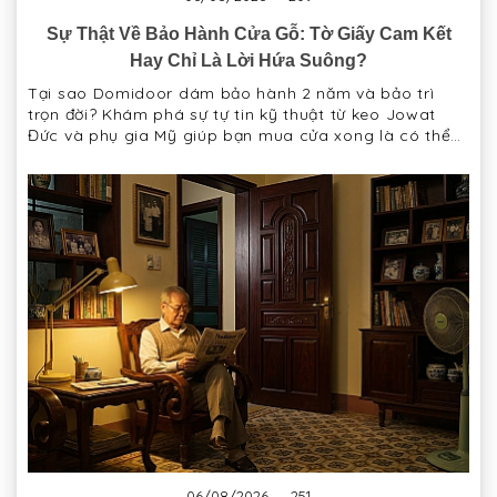
Sự Thật Về Bảo Hành Cửa Gỗ: Tờ Giấy Cam Kết
Hay Chỉ Là Lời Hứa Suông?
Tại sao Domidoor dám bảo hành 2 năm và bảo trì
trọn đời? Khám phá sự tự tin kỹ thuật từ keo Jowat
Đức và phụ gia Mỹ giúp bạn mua cửa xong là có thể
"quên luôn" chúng tôi.
06/08/2026
251