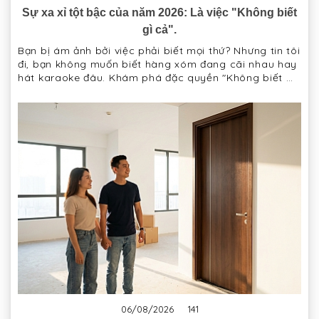
Sự xa xỉ tột bậc của năm 2026: Là việc "Không biết
gì cả".
Bạn bị ám ảnh bởi việc phải biết mọi thứ? Nhưng tin tôi
đi, bạn không muốn biết hàng xóm đang cãi nhau hay
hát karaoke đâu. Khám phá đặc quyền "Không biết gì"
với cửa cách âm Domidoor.
06/08/2026
141